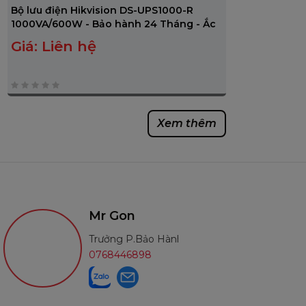
Bộ lưu điện Hikvision DS-UPS1000-R
1000VA/600W - Bảo hành 24 Tháng - Ắc
quy 12 Tháng
Giá:
Liên hệ
0
trên
Xem thêm
5
Mr Gon
Trưởng P.Bảo Hành MN
0768446898