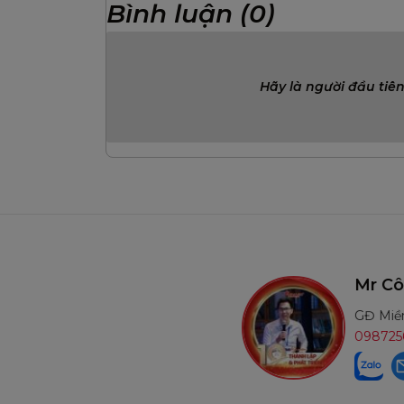
Bình luận (0)
Hãy là người đầu tiên
Mr Long
Mr Công H
GĐ Miền Trung
GĐ Miền Nam
0917080555
0987256898