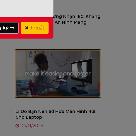
Hikvision Đạt Chứng Nhận IEC, Khẳng
Định Cam Kết Về An Ninh Mạng
g ký
Thoát
12/03/2025
Lí Do Bạn Nên Sở Hữu Màn Hình Rời
Cho Laptop
04/11/2023