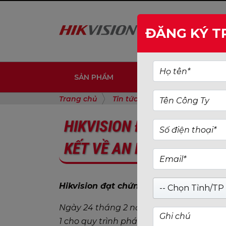
ĐĂNG KÝ T
SẢN PHẨM
SẢN PHẨM DOANH NG
Trang chủ
Tin tức
Hikvision Đạt Chứ
HIKVISION ĐẠT CHỨNG N
KẾT VỀ AN NINH MẠNG
Hikvision đạt chứng nhận IEC 62443-4-
-- Chọn Tỉnh/TP 
Ngày 24 tháng 2 năm 2025 – Hikvision 
1 cho quy trình phát triển vòng đời sản