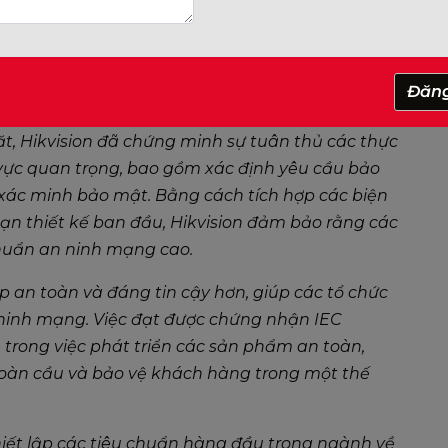
việc phát triển sản phẩm an toàn trong các hệ
 nghiệp. Chứng nhận quốc tế này nhấn mạnh
ạng trong toàn bộ quá trình nghiên cứu và phát
Đăn
, Hikvision đã chứng minh sự tuân thủ các thực
h vực quan trọng, bao gồm xác định yêu cầu bảo
à xác minh bảo mật. Bằng cách tích hợp các biện
n thiết kế ban đầu, Hikvision đảm bảo rằng các
huẩn an ninh mạng cao.
p an toàn và đáng tin cậy hơn, giúp các tổ chức
 ninh mạng. Việc đạt được chứng nhận IEC
 trong việc phát triển các sản phẩm an toàn,
oàn cầu và bảo vệ khách hàng trong một thế
thiết lập các tiêu chuẩn hàng đầu trong ngành về