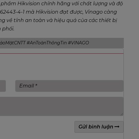
phẩm Hikvision chính hãng với chất lượng và độ
62443-4-1 mà Hikvision đạt được, Vinago càng
 về tính an toàn và hiệu quả của các thiết bị
 phối.
BảoMậtCNTT #AnToànThôngTin #VINAGO
Gửi bình luận