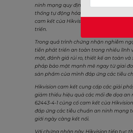
ninh mạng quy định các yêu cầu đối với 
thống tự động hóa và điều khiển công
cam kết của Hikvision đối với an ninh m
triển.
Trong quá trình chứng nhận nghiêm ngặt
tiễn phát triển an toàn trong nhiều lĩn
mật, đánh giá rủi ro, thiết kế an toàn v
pháp bảo mật mạnh mẽ ngay từ giai đoạ
sản phẩm của mình đáp ứng các tiêu c
Hikvision cam kết cung cấp các giải phá
giảm thiểu hiệu quả các mối đe dọa an
62443-4-1 củng cố cam kết của Hikvision
đáp ứng các tiêu chuẩn an ninh mạng t
giới ngày càng kết nối.
Với chứng nhận này, Hikvision tiếp tục 