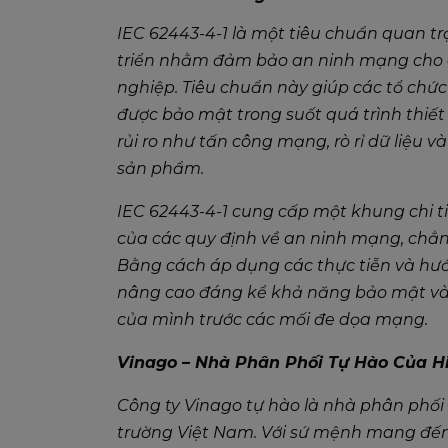
IEC 62443-4-1 là một tiêu chuẩn quan tr
triển nhằm đảm bảo an ninh mạng cho c
nghiệp. Tiêu chuẩn này giúp các tổ chứ
được bảo mật trong suốt quá trình thiết
rủi ro như tấn công mạng, rò rỉ dữ liệu v
sản phẩm.
IEC 62443-4-1 cung cấp một khung chi t
của các quy định về an ninh mạng, chẳn
Bằng cách áp dụng các thực tiễn và hướ
nâng cao đáng kể khả năng bảo mật và
của mình trước các mối đe dọa mạng.
Vinago – Nhà Phân Phối Tự Hào Của Hi
Công ty Vinago tự hào là nhà phân phối 
trường Việt Nam. Với sứ mệnh mang đến