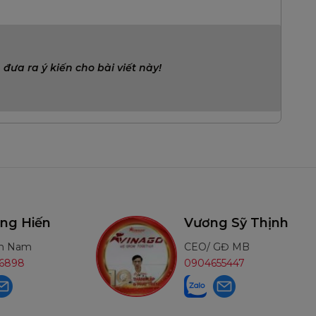
 đưa ra ý kiến cho bài viết này!
iến
Vương Sỹ Thịnh
CEO/ GĐ MB
0904655447