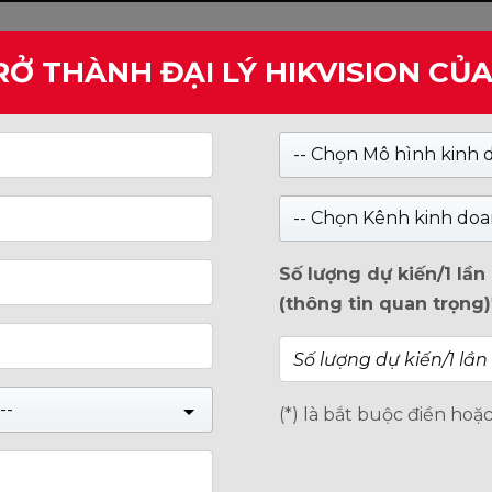
RỞ THÀNH ĐẠI LÝ HIKVISION CỦ
Kiểm tra
-- Chọn Mô hình kinh 
HIỆP
GIỚI THIỆU
TIN TỨC
ng Nhận IEC, Khẳng Định Cam Kết Về An Ninh Mạng
-- Chọn Kênh kinh doa
HẬN IEC, KHẲNG ĐỊNH CAM
Số lượng dự kiến/1 lầ
(thông tin quan trọng)
1 cho quy trình phát triển sản phẩm an toàn
--
(*) là bắt buộc điền hoặ
đã thành công đạt được chứng nhận IEC 62443-4-
 phẩm của mình. IEC 62443-4-1 là tiêu chuẩn an