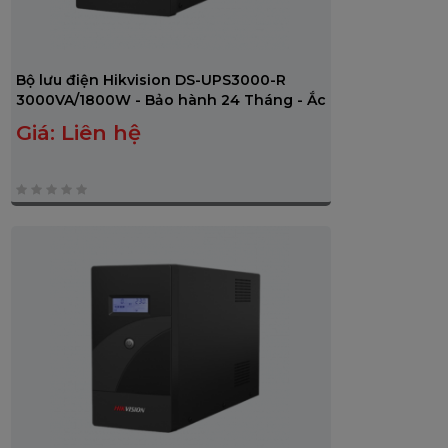
Bộ lưu điện Hikvision DS-UPS3000-R
3000VA/1800W - Bảo hành 24 Tháng - Ắc
quy 12 Tháng
Giá:
Liên hệ
0
trên
5