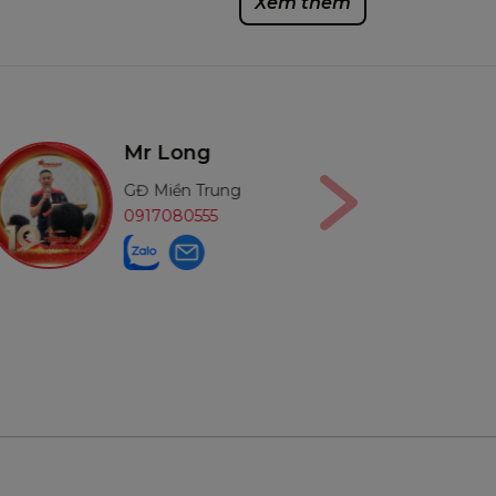
Xem thêm
5
Mr Long
Mr Côn
GĐ Miền Trung
GĐ Miền 
0917080555
09872568