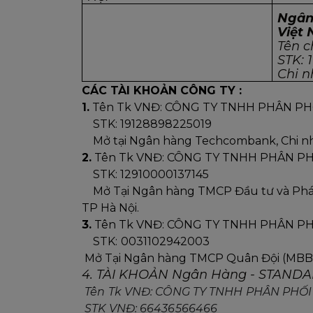
Ngân
Việt 
Tên 
STK: 
Chi 
CÁC TÀI KHOẢN CÔNG TY :
1.
 Tên Tk VNĐ: CÔNG TY TNHH PHÂN PH
    STK: 19128898225019
    Mở tại Ngân hàng Techcombank, Chi nh
2.
 Tên Tk VNĐ: CÔNG TY TNHH PHÂN P
    STK: 12910000137145
    Mở Tại Ngân hàng TMCP Đầu tư và Phá
TP Hà Nội.
3.
 Tên Tk VNĐ: CÔNG TY TNHH PHÂN P
    STK:
0031102942003
 Mở Tại Ngân hàng TMCP Quân Đội (MBBA
4. TÀI KHOẢN Ngân Hàng - STAND
 Tên Tk VNĐ: CÔNG TY TNHH PHÂN PHỐ
 STK VNĐ: 66436566466 