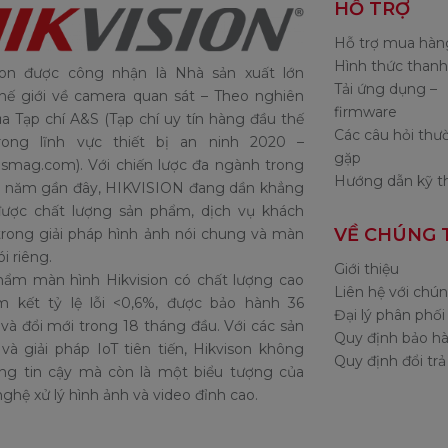
HỖ TRỢ
Hỗ trợ mua hàn
Hình thức thanh
sion được công nhận là Nhà sản xuất lớn
Tải ứng dụng –
hế giới về camera quan sát – Theo nghiên
firmware
a Tạp chí A&S (Tạp chí uy tín hàng đầu thế
Các câu hỏi thư
trong lĩnh vực thiết bị an ninh 2020 –
gặp
smag.com). Với chiến lược đa ngành trong
Hướng dẫn kỹ t
 năm gần đây, HIKVISION đang dần khẳng
được chất lượng sản phẩm, dịch vụ khách
VỀ CHÚNG 
rong giải pháp hình ảnh nói chung và màn
i riêng.
Giới thiệu
hẩm màn hình Hikvision có chất lượng cao
Liên hệ với chún
m kết tỷ lệ lỗi <0,6%, được bảo hành 36
Đại lý phân phối
và đổi mới trong 18 tháng đầu. Với các sản
Quy định bảo h
à giải pháp IoT tiên tiến, Hikvison không
Quy định đổi tr
ang tin cậy mà còn là một biểu tượng của
ghệ xử lý hình ảnh và video đỉnh cao.