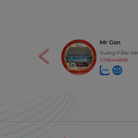
s Nga
Mr Gon
ế Toán
Trưởng P.Bảo Hành MN
906291210
0768446898