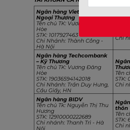
TÀI KHOẢN CÁ NHÂN
Ngân hàng Vietcombank –
Ngoại Thương
Ngân
Tên chủ TK: Vương Đăng
Tên 
Hòe
STK: 
STK: 1017927463
Chi 
Chi Nhánh: Thành Công -
Hà Nội
Ngân hàng Techcombank
– Kỹ Thương
Ngân
Tên chủ TK: Vương Đăng
Thươ
Hòe
Tên 
STK: 19036594142018
STK: 
Chi Nhánh: Trần Duy Hưng,
Chi 
Cầu Giấy, HN
Ngân hàng BIDV
Ngân
Tên chủ Tk: Nguyễn Thị Thu
thôn
Hương
Tên 
STK: 12910000222689
STK: 
Chi nhánh: Thanh Trì - Hà
Chi 
Nội