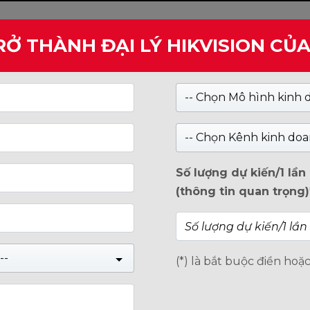
RỞ THÀNH ĐẠI LÝ HIKVISION CỦ
Kiểm tra
-- Chọn Mô hình kinh 
HIỆP
GIỚI THIỆU
TIN TỨC
oán
-- Chọn Kênh kinh doa
N
Số lượng dự kiến/1 lầ
(thông tin quan trọng)
ố tài khoản ngân hàng mới
--
NAGO (Rồng Việt) xin được cập nhật lại các
(*) là bắt buộc điền hoặ
ý khách hàng và đại lý vui lòng chuyển
i của chúng tôi như sau: