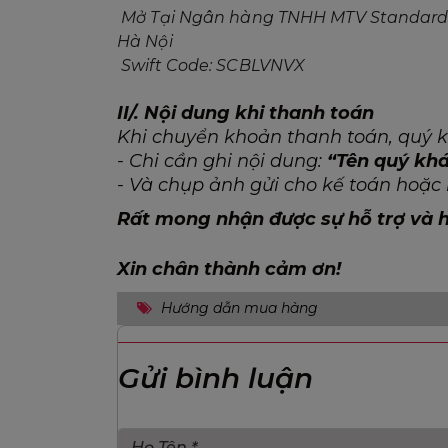
 Mở Tại Ngân hàng TNHH MTV Standard Chartered (Việt Nam), Chi Nhánh Lê Đại Hành, 
Hà Nội
 Swift Code: SCBLVNVX
II/. Nội dung khi thanh toán
Khi chuyển khoản thanh toán, quý kh
- Chi cần ghi nội dung:
“Tên quý kh
- Và chụp ảnh gửi cho kế toán hoặ
Rất mong nhận được sự hỗ trợ và 
Xin chân thành cảm ơn!
Hướng dẫn mua hàng
Gửi bình luận