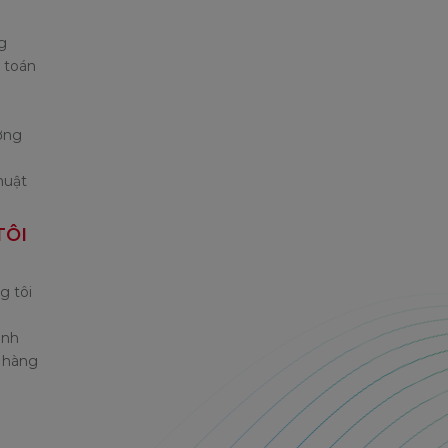
g
 toán
ờng
huật
TÔI
g tôi
ành
ả hàng