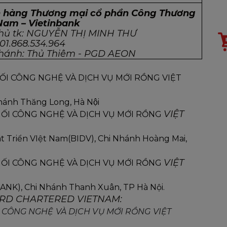
 hàng Thương mại cổ phần Công Thương
Nam – Vietinbank
chủ tk: NGUYỄN THỊ MINH THƯ
101.868.534.964
nhánh: Thủ Thiêm - PGD AEON
ỐI CÔNG NGHỆ VÀ DỊCH VỤ MỚI RỒNG VIỆT
ánh Thăng Long, Hà Nội
VIỆT
HỐI CÔNG NGHỆ VÀ DỊCH VỤ MỚI RỒNG 
t Triển VIệt Nam(BIDV), Chi Nhánh Hoàng Mai, 
VIỆT
HỐI CÔNG NGHỆ VÀ DỊCH VỤ MỚI RỒNG 
NK), Chi Nhánh Thanh Xuân, TP Hà Nội.
ARD CHARTERED VIETNAM:
I CÔNG NGHỆ VÀ DỊCH VỤ MỚI RỒNG VIỆT