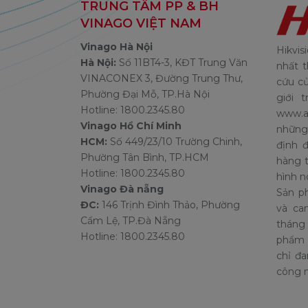
TRUNG TÂM PP & BH
VINAGO VIỆT NAM
Vinago Hà Nội
Hikvi
Hà Nội:
Số 11BT4-3, KĐT Trung Văn
nhất t
VINACONEX 3, Đường Trung Thư,
cứu củ
Phường Đại Mỗ, TP.Hà Nội
giới 
Hotline: 1800.2345.80
www.a
Vinago Hồ Chí Minh
những
HCM:
Số 449/23/10 Trường Chinh,
định 
Phường Tân Bình, TP.HCM
hàng t
Hotline: 1800.2345.80
hình nó
Vinago Đà nẵng
Sản p
ĐC:
146 Trịnh Đình Thảo, Phường
và ca
Cẩm Lệ, TP.Đà Nẵng
tháng 
Hotline: 1800.2345.80
phẩm v
chỉ đ
công n