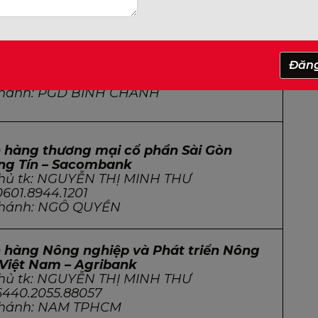
 hàng TMCP Á CHÂU- ACB
chủ tk: NGUYỄN THỊ MINH THƯ
Đăn
16261187
nhánh: PGD BÌNH CHÁNH
 hàng thương mại cổ phần Sài Gòn
ng Tín – Sacombank
chủ tk: NGUYỄN THỊ MINH THƯ
0601.8944.1201
nhánh: NGÔ QUYỀN
 hàng Nông nghiệp và Phát triển Nông
 Việt Nam – Agribank
chủ tk: NGUYỄN THỊ MINH THƯ
6440.2055.88057
nhánh: NAM TPHCM