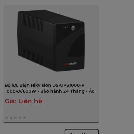
0
trên
5
Bộ lưu điện Hikvision DS-UPS1000-R
1000VA/600W - Bảo hành 24 Tháng - Ắc
quy 12 Tháng
Giá:
Liên hệ
0
trên