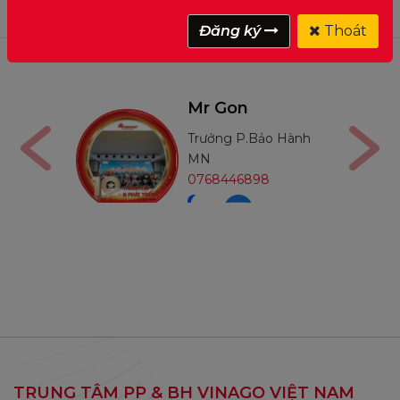
Đăng ký
Thoát
Nga
Mr Gon
án
Trưởng P.Bảo Hành
91210
MN
0768446898
TRUNG TÂM PP & BH VINAGO VIỆT NAM