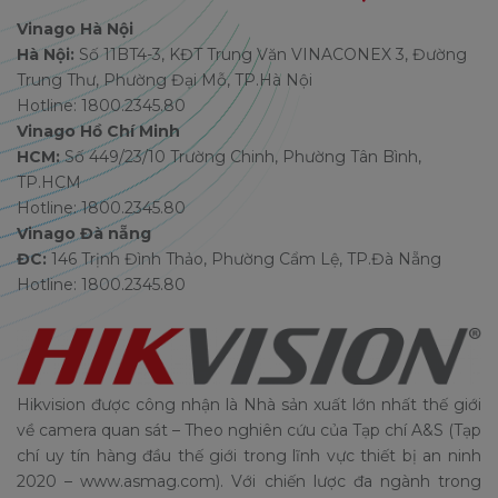
Vinago Hà Nội
Hà Nội:
Số 11BT4-3, KĐT Trung Văn VINACONEX 3, Đường
Trung Thư, Phường Đại Mỗ, TP.Hà Nội
Hotline: 1800.2345.80
Vinago Hồ Chí Minh
HCM:
Số 449/23/10 Trường Chinh, Phường Tân Bình,
TP.HCM
Hotline: 1800.2345.80
Vinago Đà nẵng
ĐC:
146 Trịnh Đình Thảo, Phường Cẩm Lệ, TP.Đà Nẵng
Hotline: 1800.2345.80
Hikvision được công nhận là Nhà sản xuất lớn nhất thế giới
về camera quan sát – Theo nghiên cứu của Tạp chí A&S (Tạp
chí uy tín hàng đầu thế giới trong lĩnh vực thiết bị an ninh
2020 – www.asmag.com). Với chiến lược đa ngành trong