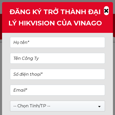
ĐĂNG KÝ TRỞ THÀNH ĐẠI
LÝ HIKVISION CỦA VINAGO
TÌM KIẾM TỪ KHÓA:
HIKVISION-27INCH
-- Chọn Tỉnh/TP --