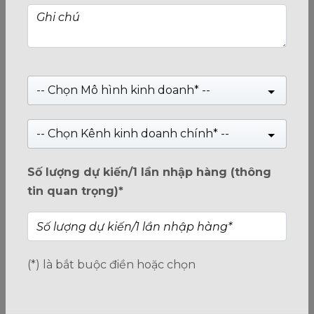
-- Chọn Mô hình kinh doanh* --
-- Chọn Kênh kinh doanh chính* --
Màn hình Hikvision 27 inch IPS - DS-D5027F2-2P2 -
Hiển thị vượt trội, hiệu suất cao.
Giá:
3,220,000
₫
Số lượng dự kiến/1 lần nhập hàng (thông
Giá:
3,590,000
₫
tin quan trọng)*
0
trên
(*) là bắt buộc điền hoặc chọn
5
Xem tiếp